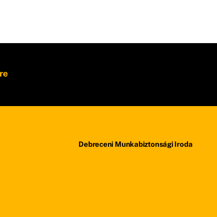
re
Debreceni Munkabiztonsági Iroda