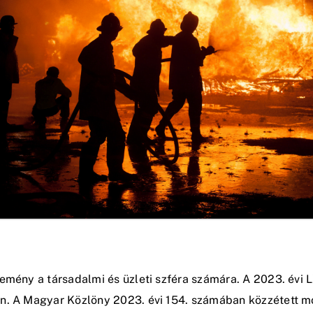
semény a társadalmi és üzleti szféra számára. A 2023. évi
én. A Magyar Közlöny 2023. évi 154. számában közzétett m