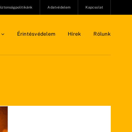
Biztonságpolitikánk
Adatvédelem
Kapcsolat
Érintésvédelem
Hírek
Rólunk