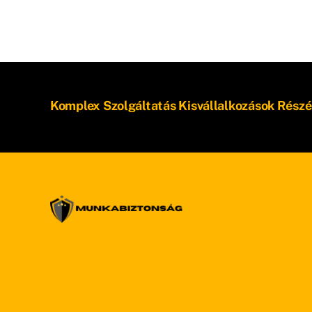
Komplex Szolgáltatás Kisvállalkozások Részé