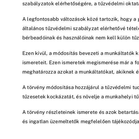
szabályzatok elérhetőségére, a tűzvédelmi oktat
A legfontosabb változások közé tartozik, hogy 
általános tűzvédelmi szabályzat elérhetővé téte
bérbeadóinak és használóinak nem kell külön tűzv
Ezen kívül, a módosítás bevezeti a munkáltatók 
ismereteit. Ezen ismeretek megismerése már a fog
meghatározza azokat a munkáltatókat, akiknek év
A törvény módosítása hozzájárul a tűzvédelmi tu
tűzesetek kockázatát, és növelje a munkahelyi tű
A törvény részleteinek ismerete és azok betartá
és ingatlan üzemeltetők megfelelően tájékozódja