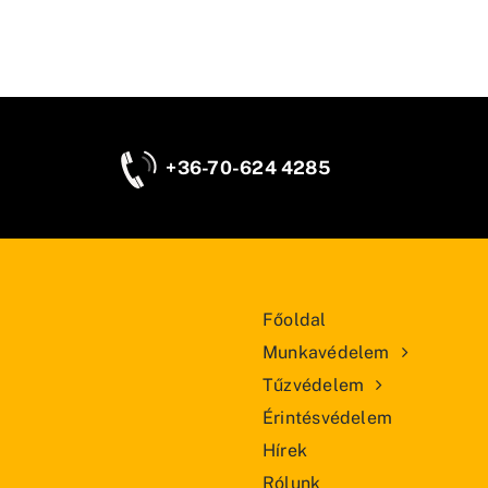
+36-70-624 4285
Főoldal
Munkavédelem
Tűzvédelem
Érintésvédelem
Hírek
Rólunk