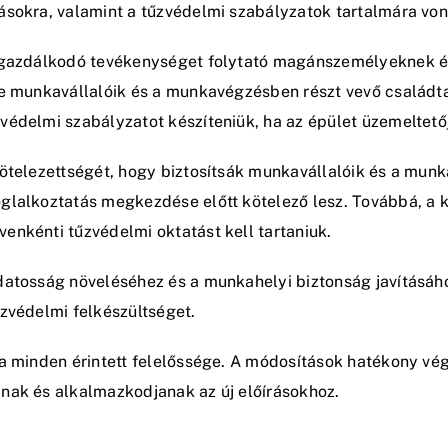
ásokra, valamint a tűzvédelmi szabályzatok tartalmára vo
a gazdálkodó tevékenységet folytató magánszemélyeknek és
le munkavállalóik és a munkavégzésben részt vevő családta
édelmi szabályzatot készíteniük, ha az épület üzemeltetőj
kötelezettségét, hogy biztosítsák munkavállalóik és a mun
lalkoztatás megkezdése előtt kötelező lesz. Továbbá, a ka
enkénti tűzvédelmi oktatást kell tartaniuk.
datosság növeléséhez és a munkahelyi biztonság javításáho
zvédelmi felkészültséget.
sa minden érintett felelőssége. A módosítások hatékony vé
nak és alkalmazkodjanak az új előírásokhoz.