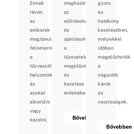
Ennek
meghatározza
gyors
révén
az
és
az
előírásokat
hatékony
emberek
és
kezelésében,
megtanulják
ajánlásokat
melyekkel
felismerni
a
időben
a
tűzesetek
megelőzhetők
tűzveszélyes
megelőzése
a
helyzeteket
és
nagyobb
és
kezelése
károk
azokat
érdekében.
és
elkerülni
veszteségek.
vagy
Bővebben
kezelni.
Bővebben