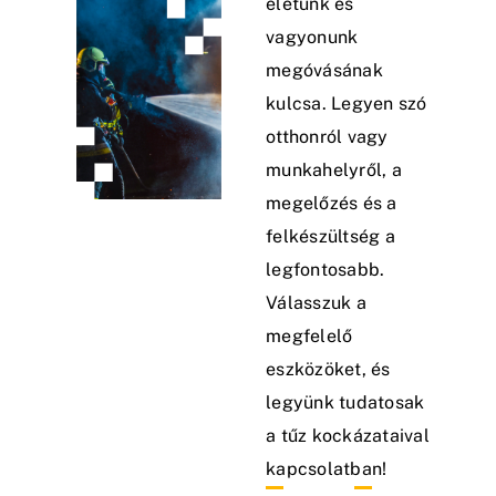
életünk és
vagyonunk
megóvásának
kulcsa. Legyen szó
otthonról vagy
munkahelyről, a
megelőzés és a
felkészültség a
legfontosabb.
Válasszuk a
megfelelő
eszközöket, és
legyünk tudatosak
a tűz kockázataival
kapcsolatban!