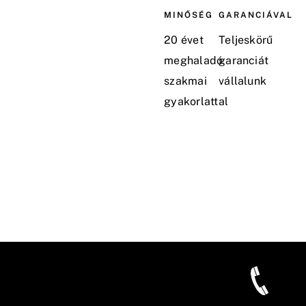
MINŐSÉG
GARANCIÁVAL
20 évet
Teljeskörű
meghaladó
garanciát
szakmai
vállalunk
gyakorlattal