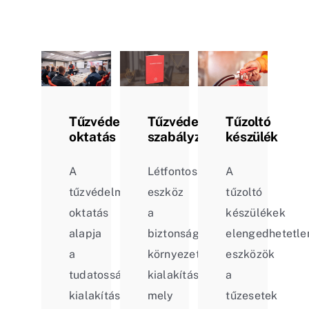
Tűzvédelmi
Tűzvédelmi
Tűzoltó
oktatás
szabályzat
készülék
A
Létfontosságú
A
tűzvédelmi
eszköz
tűzoltó
oktatás
a
készülékek
alapja
biztonságos
elengedhetetle
a
környezet
eszközök
tudatosság
kialakításában,
a
kialakítása.
mely
tűzesetek